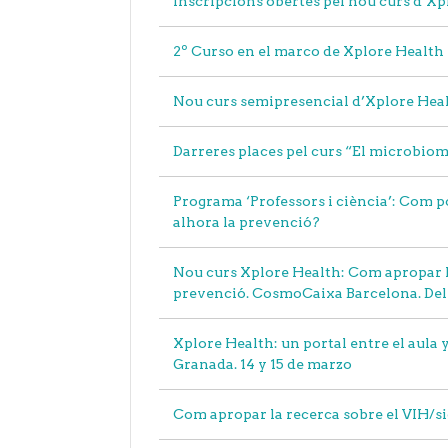
Inscripcions obertes pel nou curs d’X
2º Curso en el marco de Xplore Health 
Nou curs semipresencial d’Xplore Healt
Darreres places pel curs “El microbioma
Programa ‘Professors i ciència’: Com p
alhora la prevenció?
Nou curs Xplore Health: Com apropar la 
prevenció. CosmoCaixa Barcelona. Del 1 
Xplore Health: un portal entre el aula 
Granada. 14 y 15 de marzo
Com apropar la recerca sobre el VIH/sid