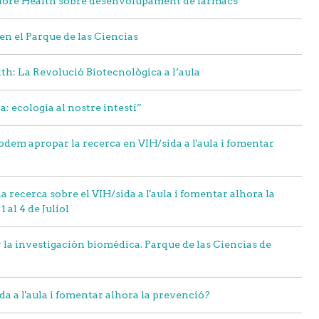
plore Health sobre desenvolupament de fàrmacs
en el Parque de las Ciencias
h: La Revolució Biotecnològica a l’aula
: ecologia al nostre intestí”
odem apropar la recerca en VIH/sida a l'aula i fomentar
recerca sobre el VIH/sida a l'aula i fomentar alhora la
al 4 de Juliol
y la investigación biomédica. Parque de las Ciencias de
a a l'aula i fomentar alhora la prevenció?