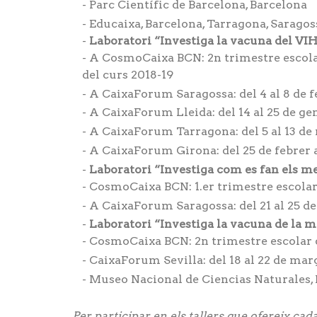
Parc Científic de Barcelona, Barcelona
Educaixa, Barcelona, Tarragona, Saragoss
Laboratori “Investiga la vacuna del VIH
A CosmoCaixa BCN: 2n trimestre escolar
del curs 2018-19
A CaixaForum Saragossa: del 4 al 8 de f
A CaixaForum Lleida: del 14 al 25 de ge
A CaixaForum Tarragona: del 5 al 13 d
A CaixaForum Girona: del 25 de febrer 
Laboratori “Investiga com es fan els 
CosmoCaixa BCN: 1.er trimestre escolar
A CaixaForum Saragossa: del 21 al 25 de
Laboratori “Investiga la vacuna de la m
CosmoCaixa BCN: 2n trimestre escolar d
CaixaForum Sevilla: del 18 al 22 de març d
Museo Nacional de Ciencias Naturales,
Per participar en els tallers que ofereix cad