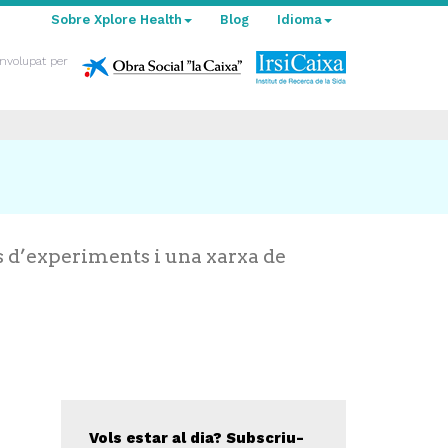
Sobre Xplore Health
Blog
Idioma
nvolupat per
s d’experiments i una xarxa de
Vols estar al dia? Subscriu-