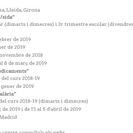
a, Lleida, Girona
/sida”
 (dimarts i dimecres) i 3r trimestre escolar (divendres
ebrer de 2019
ner de 2019
e novembre de 2018
al 8 de març de 2019
medicaments”
 del curs 2018-19
 gener de 2019
alària”
el curs 2018-19 (dimarts i dimecres)
e 2019 i de l'1 al 5 d'abril de 2019
 Madrid
a centre, consulta'n els webs.