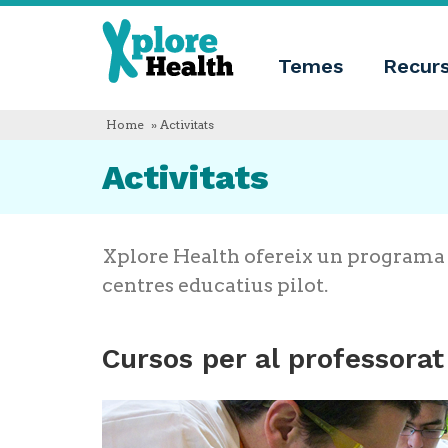
Sobre
Xplore
Xplore
Health
Temes
Recur
Health
Què
és
Xplore
Home
» Activitats
Health?
Qui
Activitats
som
Innovació
educativa
Blog
Idioma
Xplore Health ofereix un programa d
centres educatius pilot.
English
Español
Français
Polski
Cursos per al professorat
Català