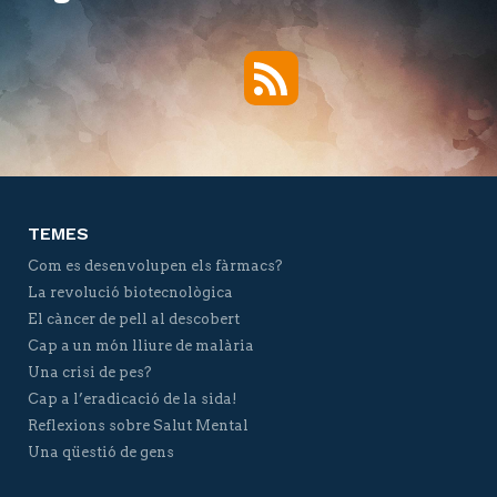
RSS
Twitter
Facebook
YouTube
Vimeo
TEMES
Com es desenvolupen els fàrmacs?
La revolució biotecnològica
El càncer de pell al descobert
Cap a un món lliure de malària
Una crisi de pes?
Cap a l’eradicació de la sida!
Reflexions sobre Salut Mental
Una qüestió de gens