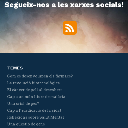
Segueix-nos a les xarxes socials!
RSS
Twitter
Facebook
YouTube
Vimeo
TEMES
Com es desenvolupen els fàrmacs?
La revolució biotecnològica
El càncer de pell al descobert
Cap a un món lliure de malària
Una crisi de pes?
Cap a l’eradicació de la sida!
Reflexions sobre Salut Mental
Una qüestió de gens