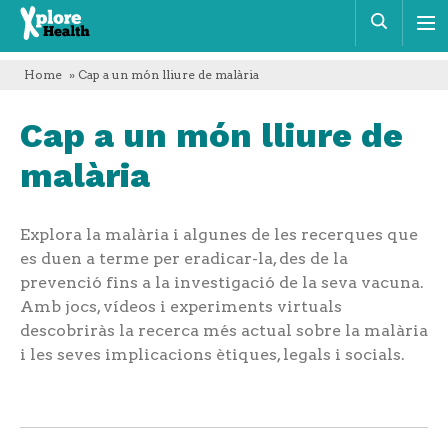
Xplore
Cerca
Health
Home
» Cap a un món lliure de malària
Cap a un món lliure de
malària
Explora la malària i algunes de les recerques que
es duen a terme per eradicar-la, des de la
prevenció fins a la investigació de la seva vacuna.
Amb jocs, vídeos i experiments virtuals
descobriràs la recerca més actual sobre la malària
i les seves implicacions ètiques, legals i socials.