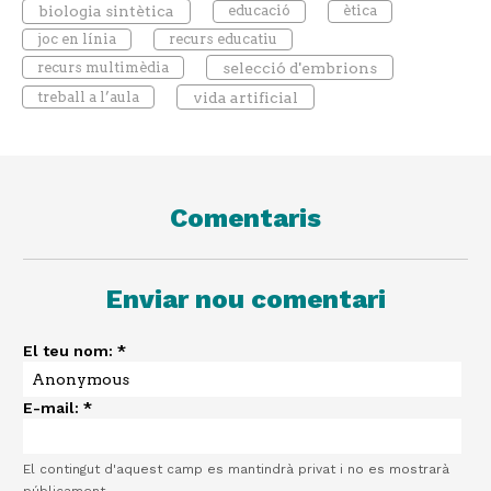
biologia sintètica
educació
ètica
joc en línia
recurs educatiu
recurs multimèdia
selecció d'embrions
treball a l’aula
vida artificial
Comentaris
Enviar nou comentari
El teu nom:
*
E-mail:
*
El contingut d'aquest camp es mantindrà privat i no es mostrarà
públicament.