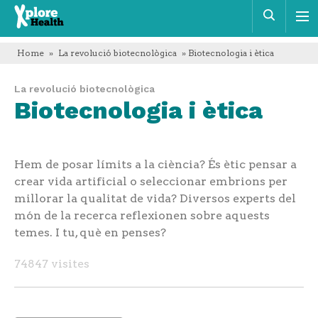
Xplore
Cerca
Health
Home
»
La revolució biotecnològica
» Biotecnologia i ètica
La revolució biotecnològica
Biotecnologia i ètica
Hem de posar límits a la ciència? És ètic pensar a
crear vida artificial o seleccionar embrions per
millorar la qualitat de vida? Diversos experts del
món de la recerca reflexionen sobre aquests
temes. I tu, què en penses?
74847 visites