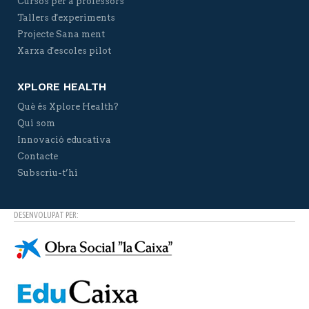
Cursos per a professors
Tallers d'experiments
Projecte Sana ment
Xarxa d'escoles pilot
XPLORE HEALTH
Què és Xplore Health?
Qui som
Innovació educativa
Contacte
Subscriu-t’hi
DESENVOLUPAT PER: