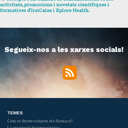
activitats, promocions i novetats científiques i
formatives d'IrsiCaixa i Xplore Health.
Segueix-nos a les xarxes socials!
RSS
Twitter
Facebook
YouTube
Vimeo
TEMES
Com es desenvolupen els fàrmacs?
La revolució biotecnològica