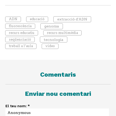
ADN
educació
extracció d'ADN
fluorescència
genoma
recurs educatiu
recurs multimèdia
seqüenciació
tecnologia
treball a l’aula
vídeo
Comentaris
Enviar nou comentari
El teu nom:
*