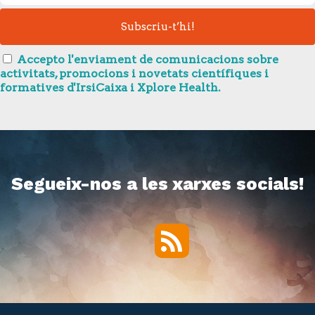
Accepto l'enviament de comunicacions sobre
activitats, promocions i novetats científiques i
formatives d'IrsiCaixa i Xplore Health.
Segueix-nos a les xarxes socials!
RSS
Twitter
Facebook
YouTube
Vimeo