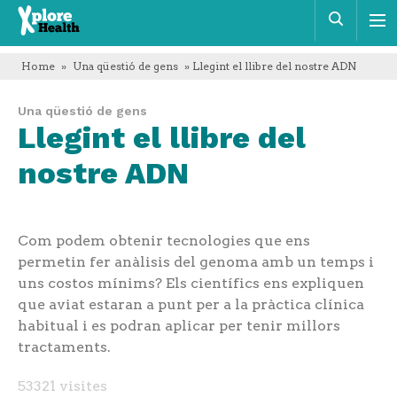
Xplore
Cerca
Health
Home
»
Una qüestió de gens
» Llegint el llibre del nostre ADN
Una qüestió de gens
Llegint el llibre del
nostre ADN
Com podem obtenir tecnologies que ens
permetin fer anàlisis del genoma amb un temps i
uns costos mínims? Els científics ens expliquen
que aviat estaran a punt per a la pràctica clínica
habitual i es podran aplicar per tenir millors
tractaments.
53321 visites