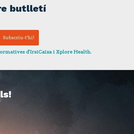
e butlletí
ormatives d'IrsiCaixa i Xplore Health.
ls!