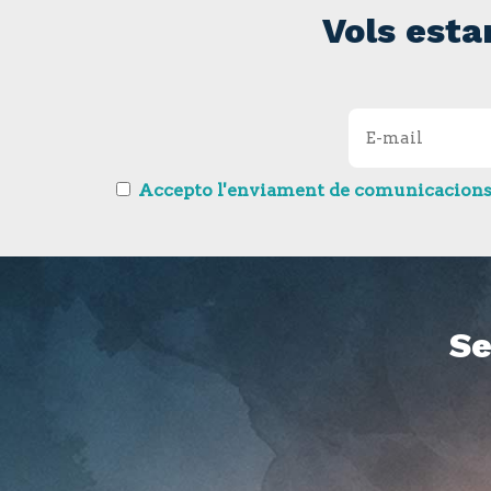
Vols esta
Accepto l'enviament de comunicacions so
Se