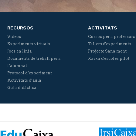
RECURSOS
ACTIVITATS
Vídeos
Cursos per a professors
Experiments virtuals
Tallers d'experiments
Jocs en línia
Projecte Sana ment
Documents de treball per a
Xarxa d'escoles pilot
l’alumnat
Protocol d’experiment
Activitats d’aula
Guia didàctica