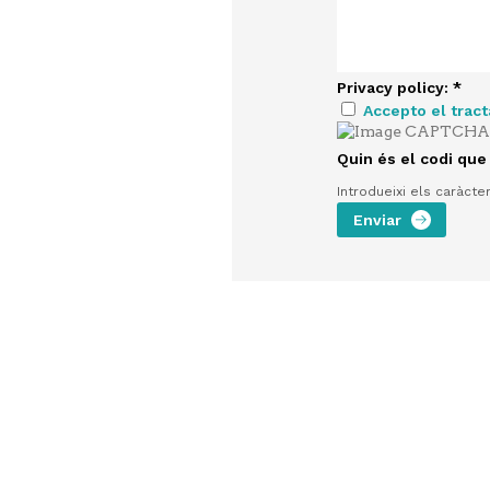
Privacy policy:
*
Accepto el trac
Quin és el codi que
Introdueixi els caràcte