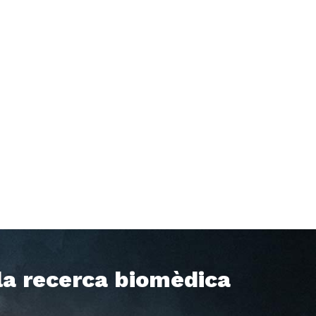
 la recerca biomèdica