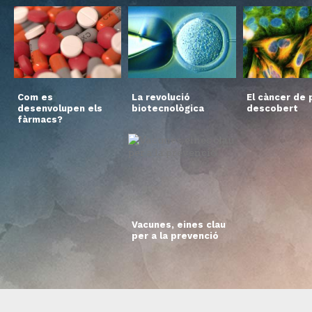
Com es
La revolució
El càncer de p
desenvolupen els
biotecnològica
descobert
fàrmacs?
Vacunes, eines clau
per a la prevenció