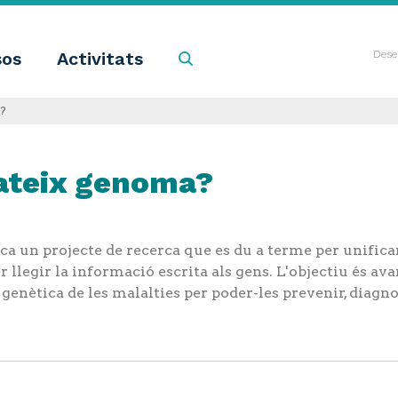
sos
Activitats
Cercar
Dese
?
ateix genoma?
ica un projecte de recerca que es du a terme per unific
r llegir la informació escrita als gens. L'objectiu és av
enètica de les malalties per poder-les prevenir, diagnos