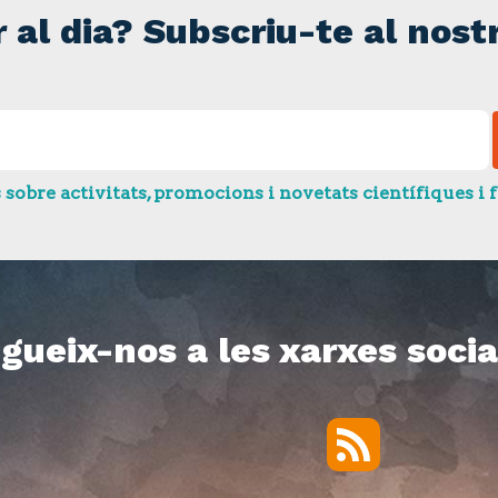
r al dia? Subscriu-te al nostr
bre activitats, promocions i novetats científiques i f
gueix-nos a les xarxes socia
RSS
Twitter
Facebook
YouTube
Vimeo