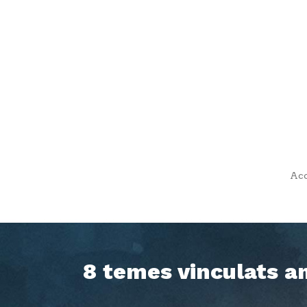
Acc
8 temes vinculats am