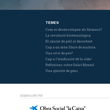
TEMES
Com es desenvolupen els fàrmacs?
La revolució biotecnològica
El càncer de pell al descobert
Cap a un món lliure de malària
Una crisi de pes?
Cap a l’eradicació de la sida!
Reflexions sobre Salut Mental
Una qüestió de gens
DESENVOLUPAT PER: