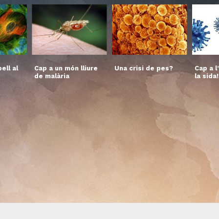
ell al
Cap a un món lliure
Una crisi de pes?
Cap a l
de malària
la sida!