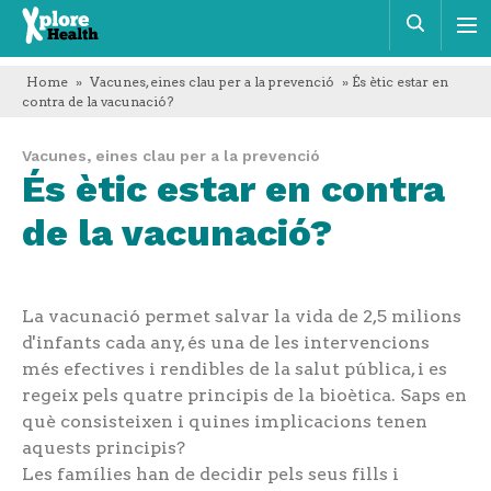
Xplore
Cerca
Health
Home
»
Vacunes, eines clau per a la prevenció
» És ètic estar en
contra de la vacunació?
Vacunes, eines clau per a la prevenció
És ètic estar en contra
de la vacunació?
La vacunació permet salvar la vida de 2,5 milions
d'infants cada any, és una de les intervencions
més efectives i rendibles de la salut pública, i es
regeix pels quatre principis de la bioètica. Saps en
què consisteixen i quines implicacions tenen
aquests principis?
Les famílies han de decidir pels seus fills i