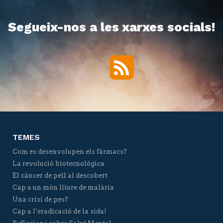
Segueix-nos a les xarxes socials!
RSS
Twitter
Facebook
YouTube
Vimeo
TEMES
Com es desenvolupen els fàrmacs?
La revolució biotecnològica
El càncer de pell al descobert
Cap a un món lliure de malària
Una crisi de pes?
Cap a l’eradicació de la sida!