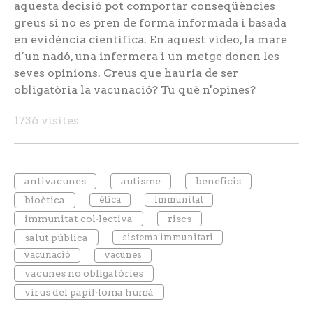
aquesta decisió pot comportar conseqüències
greus si no es pren de forma informada i basada
en evidència científica. En aquest vídeo, la mare
d’un nadó, una infermera i un metge donen les
seves opinions. Creus que hauria de ser
obligatòria la vacunació? Tu què n'opines?
1736 visites
antivacunes
autisme
beneficis
bioètica
ètica
immunitat
immunitat col·lectiva
riscs
salut pública
sistema immunitari
vacunació
vacunes
vacunes no obligatòries
virus del papil·loma humà