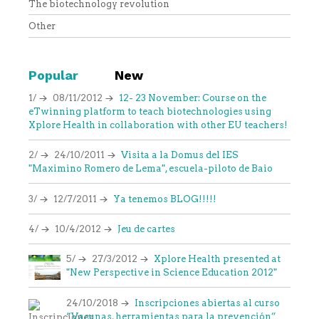
The biotechnology revolution
Other
Popular
New
1/
08/11/2012
12- 23 November: Course on the
eTwinning platform to teach biotechnologies using
Xplore Health in collaboration with other EU teachers!
2/
24/10/2011
Visita a la Domus del IES
"Maximino Romero de Lema", escuela-piloto de Baio
3/
12/7/2011
Ya tenemos BLOG!!!!!
4/
10/4/2012
Jeu de cartes
5/
27/3/2012
Xplore Health presented at
"New Perspective in Science Education 2012"
24/10/2018
Inscripciones abiertas al curso
“Vacunas, herramientas para la prevención”