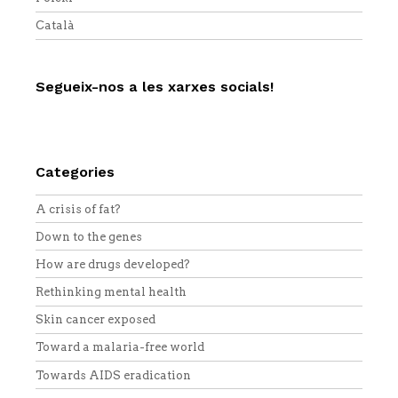
Català
Segueix-nos a les xarxes socials!
Twitter
Facebook
YouTube
Vimeo
RSS
Categories
A crisis of fat?
Down to the genes
How are drugs developed?
Rethinking mental health
Skin cancer exposed
Toward a malaria-free world
Towards AIDS eradication