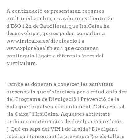
A continuació es presentaran recursos
multimèdia, adreçats a alumnes d’entre 3r
d’ESO i 2n de Batxillerat, que IrsiCaixa ha
desenvolupat, que es poden consultar a
www.irsicaixa.es/divulgacio i a
www.xplorehealth.eu i que contenen
continguts lligats a diferents àrees del
currículum.
També es donaran a conèixer les activitats
presencials que s’ofereixen per a estudiants des
del Programa de Divulgació i Prevenció de la
Sida que impulsen conjuntament l’Obra Social
“la Caixa” i IrsiCaixa. Aquestes activitats
inclouen conferències de divulgació i reflexió
(“Què en saps del VIH i de la sida? Divulgant
recerca i fomentant la prevenció“) o els tallers