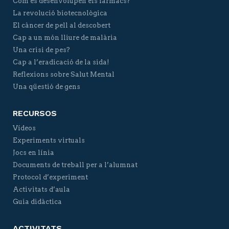
Com es desenvolupen els fàrmacs?
La revolució biotecnològica
El càncer de pell al descobert
Cap a un món lliure de malària
Una crisi de pes?
Cap a l’eradicació de la sida!
Reflexions sobre Salut Mental
Una qüestió de gens
RECURSOS
Vídeos
Experiments virtuals
Jocs en línia
Documents de treball per a l’alumnat
Protocol d’experiment
Activitats d’aula
Guia didàctica
ACTIVITATS