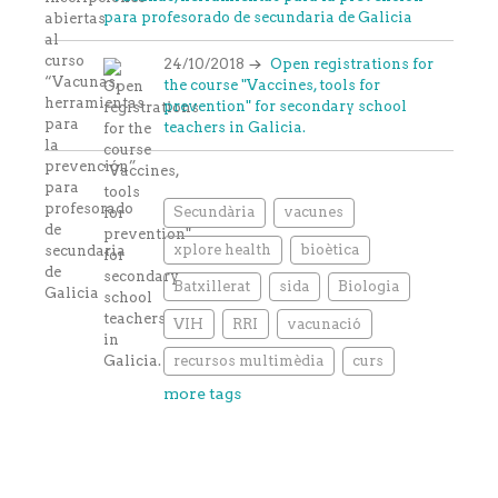
para profesorado de secundaria de Galicia
24/10/2018
Open registrations for
the course "Vaccines, tools for
prevention" for secondary school
teachers in Galicia.
Secundària
vacunes
xplore health
bioètica
Batxillerat
sida
Biologia
VIH
RRI
vacunació
recursos multimèdia
curs
more tags