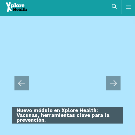
Xplore
Busca
Health
Programa educativo para promover la
salud y facilitar la toma de decisiones
basadas en el razonamiento científico