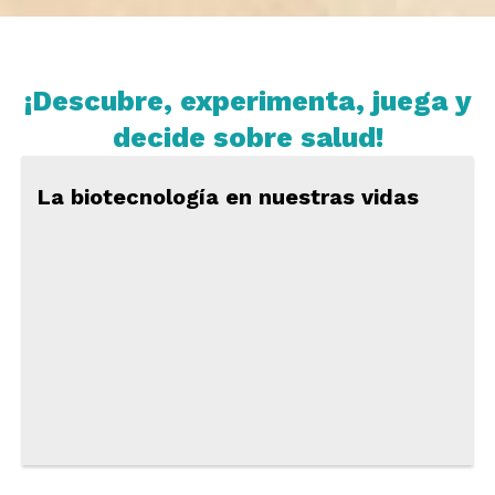
¡Descubre, experimenta, juega y
decide sobre salud!
Vídeos
Experimentos
virtuales
Juegos
en
línea
Una nueva tecnología para hacer
Debates
vacunas más eficaces
Para
docentes