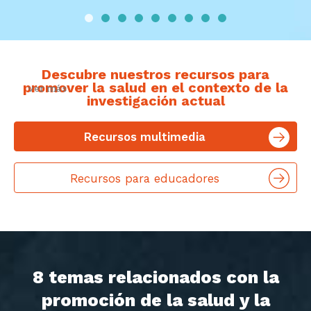
Descubre nuestros recursos para
promover la salud en el contexto de la
ver más
investigación actual
Recursos multimedia
Recursos para educadores
8 temas relacionados con la
promoción de la salud y la