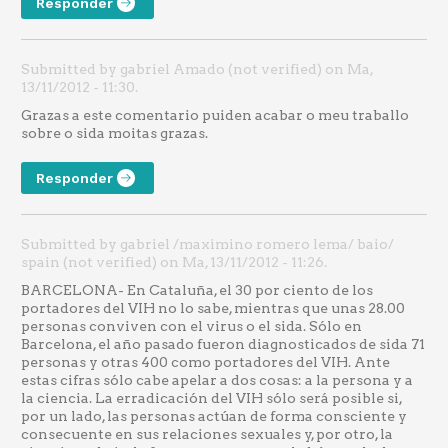
Responder
Submitted by gabriel Amado (not verified) on Ma,
13/11/2012 - 11:30.
Grazas a este comentario puiden acabar o meu traballo
sobre o sida moitas grazas.
Responder
Submitted by gabriel /maximino romero lema/ baio/
spain (not verified) on Ma, 13/11/2012 - 11:26.
BARCELONA- En Cataluña, el 30 por ciento de los
portadores del VIH no lo sabe, mientras que unas 28.00
personas conviven con el virus o el sida. Sólo en
Barcelona, el año pasado fueron diagnosticados de sida 71
personas y otras 400 como portadores del VIH. Ante
estas cifras sólo cabe apelar a dos cosas: a la persona y a
la ciencia. La erradicación del VIH sólo será posible si,
por un lado, las personas actúan de forma consciente y
consecuente en sus relaciones sexuales y, por otro, la