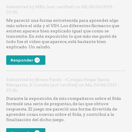
Submitted by MRL (not verified) on Mi, 05/06/2013 -
07:45.
Me pareció una forma entretenida para aprender algo
más sobre el sida y el VIH. Los diferentes fármacos que
existen aparece bien explicado igual que como se
transmite. En esta exposición lo que más me gustó de
todo fue el vídeo que aparece, está bastante bien
explicado. Un saludo.
Responder
Submitted by Bruno Pardo ->Colegio Hogar Santa
Margarita, A Coruña (not verified) on Ma, 04/06/2013 -
23:26.
Durante la exposición de mis compañeros sobre el Sida
formulé una serie de preguntas, de las que obtuve
respuesta. El juego me pareció una forma divertida de
aprender cosas nuevas sobre el Sida, y contribuí a la
finalización del dicho juego.