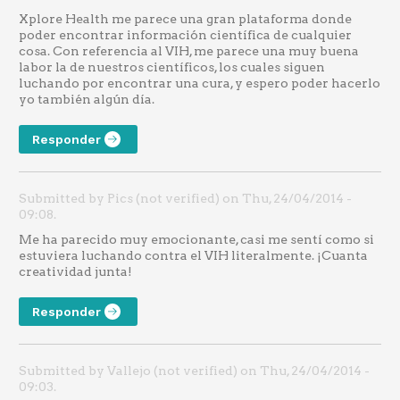
Xplore Health me parece una gran plataforma donde
poder encontrar información científica de cualquier
cosa. Con referencia al VIH, me parece una muy buena
labor la de nuestros científicos, los cuales siguen
luchando por encontrar una cura, y espero poder hacerlo
yo también algún día.
Responder
Submitted by Pics (not verified) on Thu, 24/04/2014 -
09:08.
Me ha parecido muy emocionante, casi me sentí como si
estuviera luchando contra el VIH literalmente. ¡Cuanta
creatividad junta!
Responder
Submitted by Vallejo (not verified) on Thu, 24/04/2014 -
09:03.