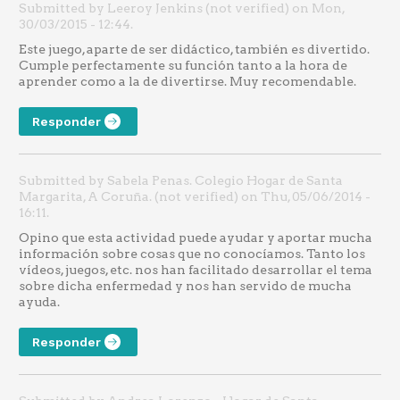
Submitted by Leeroy Jenkins (not verified) on Mon,
30/03/2015 - 12:44.
Este juego, aparte de ser didáctico, también es divertido.
Cumple perfectamente su función tanto a la hora de
aprender como a la de divertirse. Muy recomendable.
Responder
Submitted by Sabela Penas. Colegio Hogar de Santa
Margarita, A Coruña. (not verified) on Thu, 05/06/2014 -
16:11.
Opino que esta actividad puede ayudar y aportar mucha
información sobre cosas que no conocíamos. Tanto los
vídeos, juegos, etc. nos han facilitado desarrollar el tema
sobre dicha enfermedad y nos han servido de mucha
ayuda.
Responder