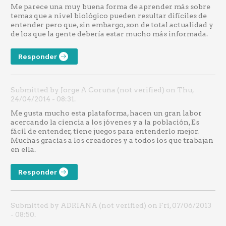
Me parece una muy buena forma de aprender más sobre
temas que a nivel biológico pueden resultar difíciles de
entender pero que, sin embargo, son de total actualidad y
de los que la gente debería estar mucho más informada.
Responder
Submitted by Jorge A Coruña (not verified) on Thu,
24/04/2014 - 08:31.
Me gusta mucho esta plataforma, hacen un gran labor
acercando la ciencia a los jóvenes y a la población, Es
fácil de entender, tiene juegos para entenderlo mejor.
Muchas gracias a los creadores y a todos los que trabajan
en ella.
Responder
Submitted by ADRIANA (not verified) on Fri, 07/06/2013
- 08:50.