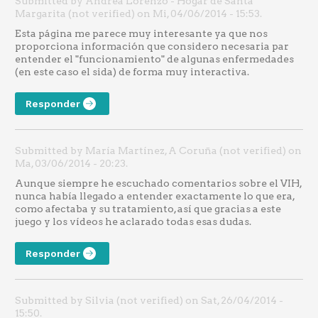
Submitted by Andrea Lorenzo - Hogar de Santa
Margarita (not verified) on Mi, 04/06/2014 - 15:53.
Esta página me parece muy interesante ya que nos
proporciona información que considero necesaria par
entender el "funcionamiento" de algunas enfermedades
(en este caso el sida) de forma muy interactiva.
Responder
Submitted by María Martínez, A Coruña (not verified) on
Ma, 03/06/2014 - 20:23.
Aunque siempre he escuchado comentarios sobre el VIH,
nunca había llegado a entender exactamente lo que era,
como afectaba y su tratamiento, así que gracias a este
juego y los vídeos he aclarado todas esas dudas.
Responder
Submitted by Silvia (not verified) on Sat, 26/04/2014 -
15:50.