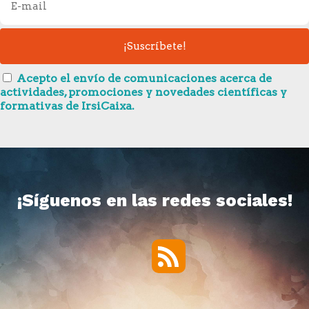
Acepto el envío de comunicaciones acerca de
actividades, promociones y novedades científicas y
formativas de IrsiCaixa.
¡Síguenos en las redes sociales!
RSS
Twitter
Facebook
YouTube
Vimeo