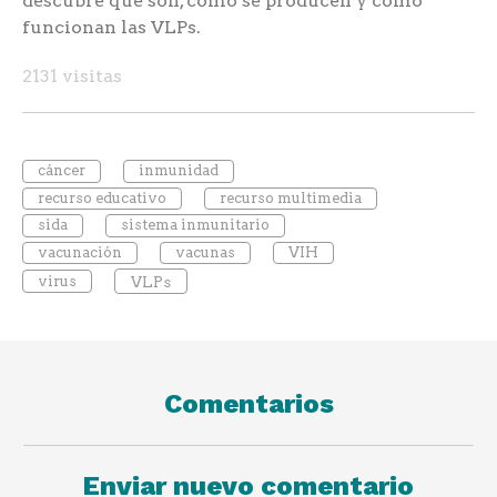
descubre qué son, cómo se producen y cómo
funcionan las VLPs.
2131 visitas
cáncer
inmunidad
recurso educativo
recurso multimedia
sida
sistema inmunitario
vacunación
vacunas
VIH
virus
VLPs
Comentarios
Enviar nuevo comentario