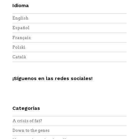
Idioma
English
Español
Français
Polski
Català
¡Síguenos en las redes sociales!
Twitter
Facebook
YouTube
Vimeo
RSS
Categorías
A crisis of fat?
Down to the genes