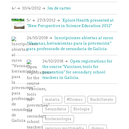
4/
10/4/2012
Jeu de cartes
5/
27/3/2012
Xplore Health presented at
"New Perspective in Science Education 2012"
24/10/2018
Inscripciones abiertas al curso
“Vacunas, herramientas para la prevención”
para profesorado de secundaria de Galicia
24/10/2018
Open registrations for
the course "Vaccines, tools for
prevention" for secondary school
teachers in Galicia.
malaria
#Domus
Bachillerato
Secundària
Biologia
biotecnologia
recursos multimèdia
domus