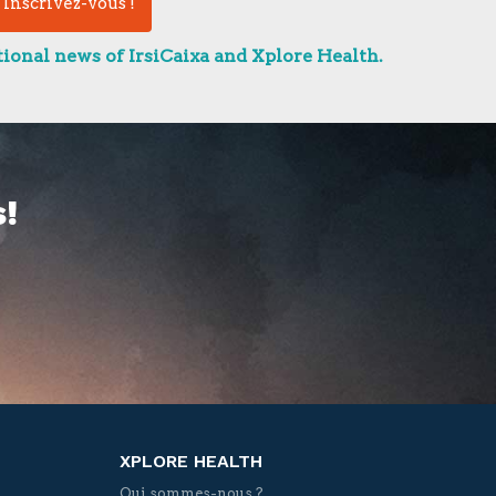
ional news of IrsiCaixa and Xplore Health.
!
XPLORE HEALTH
Qui sommes-nous ?