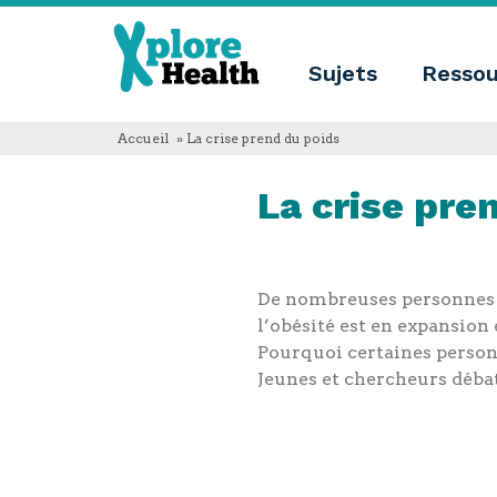
About
Xplore
Xplore
Health
Sujets
Ressou
Health
Qu'est-
ce
Xplore
Accueil
» La crise prend du poids
Health?
Qui
La crise pre
sommes-
nous
Educational
innovation
Blog
Langue
De nombreuses personnes 
l’obésité est en expansion
English
Pourquoi certaines personn
Español
Français
Jeunes et chercheurs débatt
Polski
Català