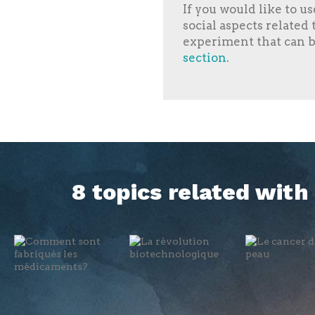
If you would like to u
social aspects related 
experiment that can be
section
.
8 topics related wit