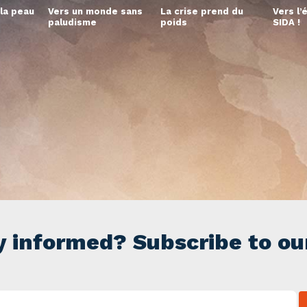
la peau
Vers un monde sans
La crise prend du
Vers l’
paludisme
poids
SIDA !
y informed? Subscribe to ou