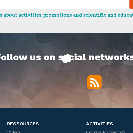
 about activities, promotions and scientific and educat
Follow us on social networks
RSS
Twitter
Facebook
YouTube
Vimeo
RESSOURCES
ACTIVITIES
Vidéos
Courses for teachers