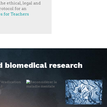
he ethical, legal and
rotocol for an
es for Teachers
d biomedical research