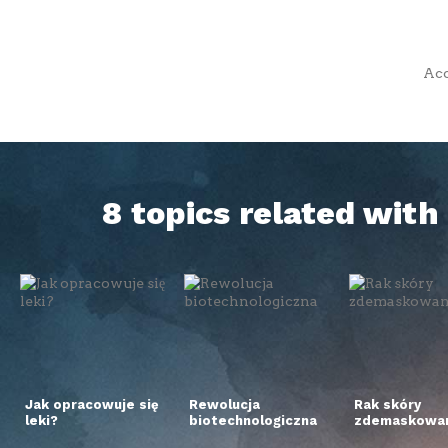
Acc
8 topics related wit
Jak opracowuje się
Rewolucja
Rak skóry
leki?
biotechnologiczna
zdemaskowan