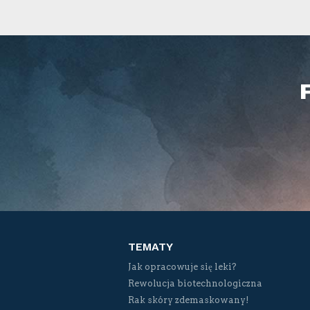
TEMATY
Jak opracowuje się leki?
Rewolucja biotechnologiczna
Rak skóry zdemaskowany!