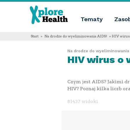
About
Xplore
Xplore
Health
Tematy
Zaso
Health
Co
jest
Xplore
Start
»
Na drodze do wyeliminowania AIDS!
» HIV wirus
Health?
Informacje
Na drodze do wyeliminowania 
o
HIV wirus o
nas
Educational
innovation
Blog
Język
Czym jest AIDS? Jakimi d
English
HIV? Poznaj kilka liczb or
Español
Français
81437 widoki
Polski
Català