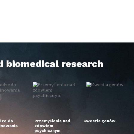
d biomedical research
dze do
Przemyślenia nad
Kwestia genów
inowania
zdowiem
psychicznym