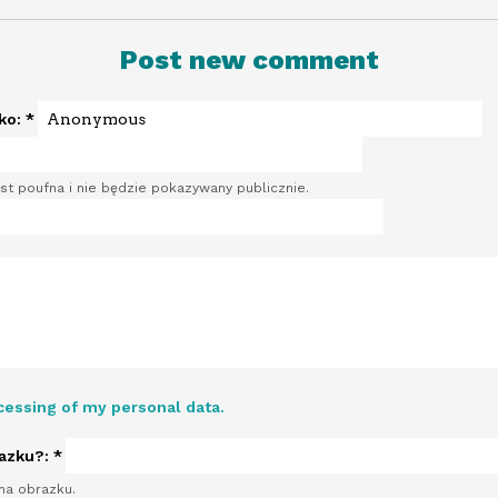
Post new comment
sko:
*
st poufna i nie będzie pokazywany publicznie.
cessing of my personal data.
razku?:
*
na obrazku.