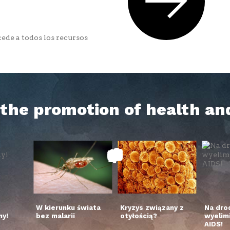
ede a todos los recursos
h the promotion of health an
W kierunku świata
Kryzys związany z
Na dro
y!
bez malarii
otyłością?
wyelim
AIDS!