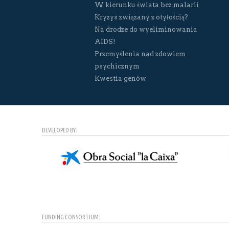
W kierunku świata bez malarii
Kryzys związany z otyłością?
Na drodze do wyeliminowania
AIDS!
Przemyślenia nad zdowiem
psychicznym
Kwestia genów
DEVELOPED BY:
FUNDING CONSORTIUM: