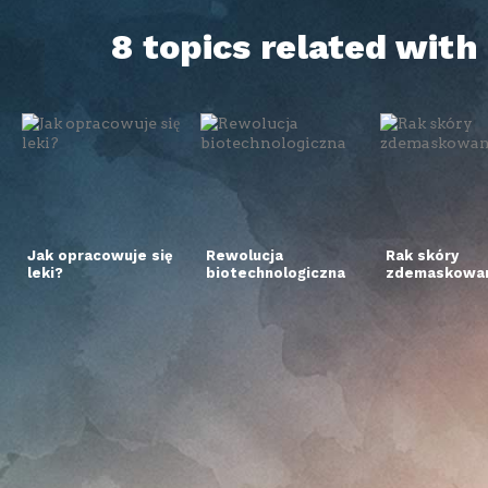
8 topics related wit
Jak opracowuje się
Rewolucja
Rak skóry
leki?
biotechnologiczna
zdemaskowan