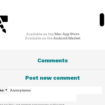
Available on the
Mac App Store
Available on the
Android Market
Comments
Post new comment
sko:
*
st poufna i nie będzie pokazywany publicznie.