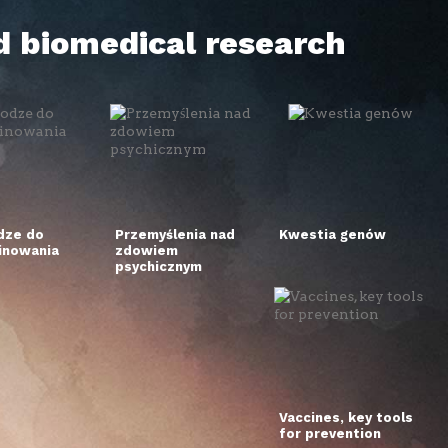
d biomedical research
dze do
Przemyślenia nad
Kwestia genów
inowania
zdowiem
psychicznym
Vaccines, key tools
for prevention