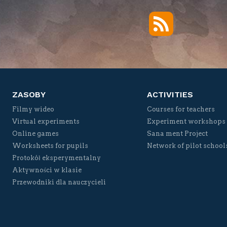
RSS
Twitter
Facebook
YouTube
Vimeo
ZASOBY
ACTIVITIES
Filmy wideo
Courses for teachers
Virtual experiments
Experiment workshops
Online games
Sana ment Project
Worksheets for pupils
Network of pilot school
Protokół eksperymentalny
Aktywności w klasie
Przewodniki dla nauczycieli