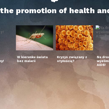
h the promotion of health an
W kierunku świata
Kryzys związany z
Na dro
y!
bez malarii
otyłością?
wyelim
AIDS!