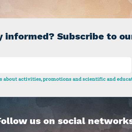
y informed? Subscribe to ou
 about activities, promotions and scientific and educat
Follow us on social networks