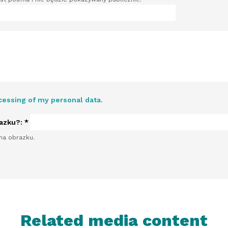
cessing of my personal data.
razku?:
*
na obrazku.
Related media content