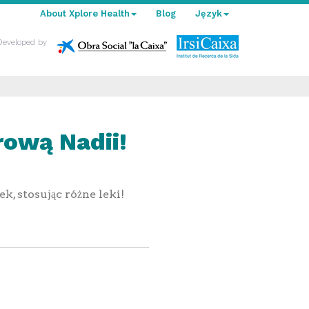
About Xplore Health
Blog
Język
Developed by
ową Nadii!
, stosując różne leki!