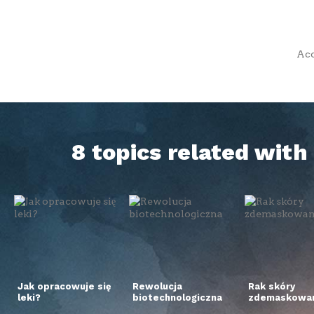
Acc
8 topics related wit
Jak opracowuje się
Rewolucja
Rak skóry
leki?
biotechnologiczna
zdemaskowan