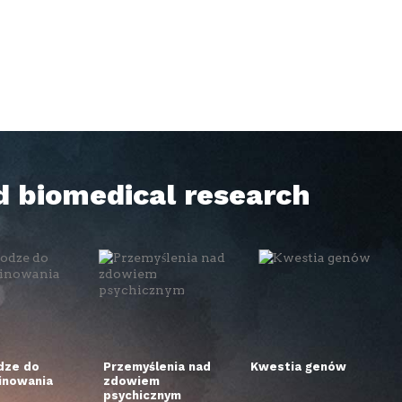
d biomedical research
dze do
Przemyślenia nad
Kwestia genów
inowania
zdowiem
psychicznym