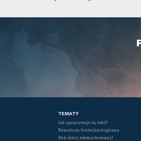
TEMATY
Jak opracowuje się leki?
Rewolucja biotechnologiczna
Rak skóry zdemaskowany!