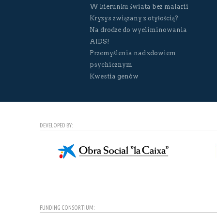
W kierunku świata bez malarii
Kryzys związany z otyłością?
Na drodze do wyeliminowania
AIDS!
Przemyślenia nad zdowiem
psychicznym
Kwestia genów
DEVELOPED BY:
FUNDING CONSORTIUM: