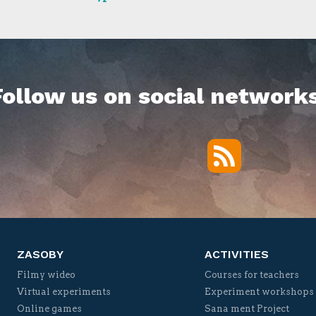
Follow us on social networks
RSS
Twitter
Facebook
YouTube
Vimeo
ZASOBY
ACTIVITIES
Filmy wideo
Courses for teachers
Virtual experiments
Experiment workshops
Online games
Sana ment Project