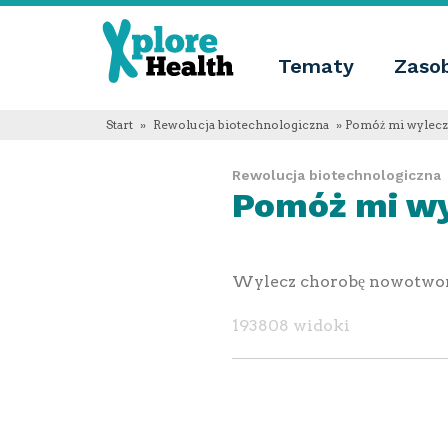
About
Xplore
Xplore
Health
Tematy
Zaso
Health
Co
jest
Xplore
Start
»
Rewolucja biotechnologiczna
» Pomóż mi wylecz
Health?
Informacje
Rewolucja biotechnologiczna
o
Pomóż mi wy
nas
Educational
innovation
Blog
Język
Wylecz chorobę nowotworow
English
Español
193808 widoki
Français
Polski
Català