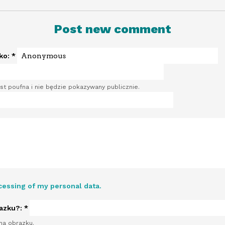
Post new comment
sko:
*
st poufna i nie będzie pokazywany publicznie.
cessing of my personal data.
razku?:
*
na obrazku.