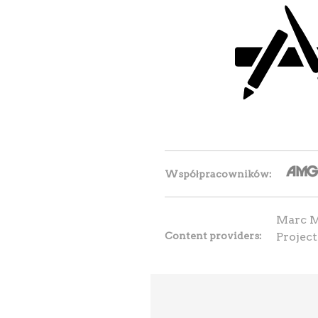
Współpracowników
Marc M
Content providers
Project