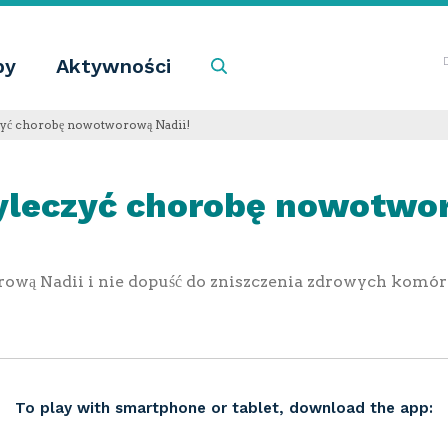
by
Aktywności
Szukaj
yć chorobę nowotworową Nadii!
leczyć chorobę nowotwor
ą Nadii i nie dopuść do zniszczenia zdrowych komórek
To play with smartphone or tablet, download the app: