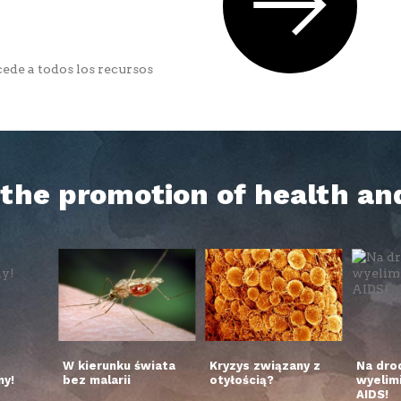
ede a todos los recursos
h the promotion of health an
W kierunku świata
Kryzys związany z
Na dro
y!
bez malarii
otyłością?
wyelim
AIDS!