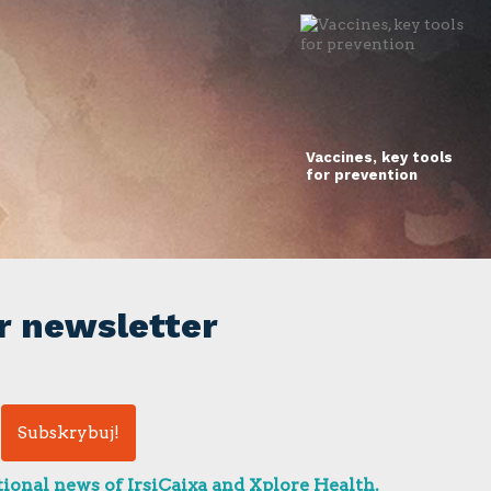
Vaccines, key tools
for prevention
r newsletter
ional news of IrsiCaixa and Xplore Health.