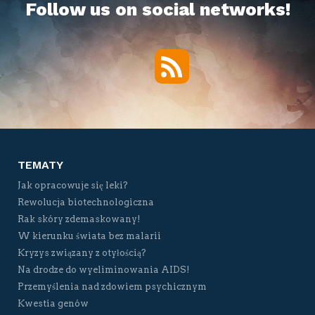
Follow us on social networks!
RSS
Twitter
Facebook
YouTube
Vimeo
TEMATY
Jak opracowuje się leki?
Rewolucja biotechnologiczna
Rak skóry zdemaskowany!
W kierunku świata bez malarii
Kryzys związany z otyłością?
Na drodze do wyeliminowania AIDS!
Przemyślenia nad zdowiem psychicznym
Kwestia genów