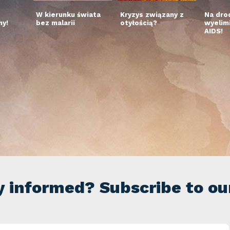
W kierunku świata
Kryzys związany z
Na dro
y!
bez malarii
otyłością?
wyelim
AIDS!
y informed? Subscribe to ou