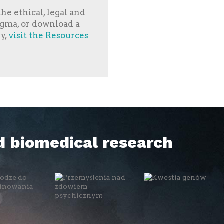
he ethical, legal and
tigma, or download a
ry,
visit the Resources
d biomedical research