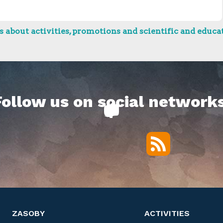
 about activities, promotions and scientific and educat
Follow us on social networks
RSS
Twitter
Facebook
YouTube
Vimeo
ZASOBY
ACTIVITIES