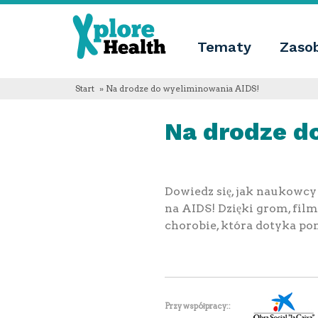
About
Xplore
Xplore
Health
Tematy
Zaso
Health
Co
jest
Xplore
Start
» Na drodze do wyeliminowania AIDS!
Health?
Informacje
Na drodze d
o
nas
Educational
innovation
Blog
Język
Dowiedz się, jak naukowcy 
na AIDS! Dzięki grom, fi
English
chorobie, która dotyka po
Español
Français
Polski
Català
Przy współpracy: