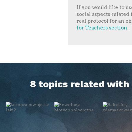
If you would like to u
social aspects related
real protocol for an e
for Teachers section
.
8 topics related wit