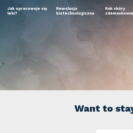
Jak opracowuje się
Rewolucja
Rak skóry
leki?
biotechnologiczna
zdemaskowan
Want to sta