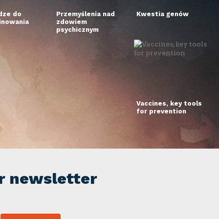
dze do
Przemyślenia nad
Kwestia genów
inowania
zdowiem
psychicznym
Vaccines, key tools
for prevention
r newsletter