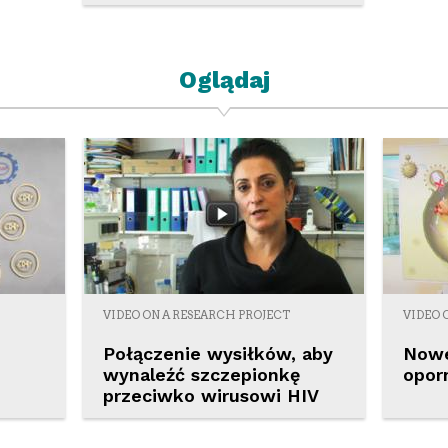
Oglądaj
VIDEO ON A RESEARCH PROJECT
VIDEO 
Połączenie wysiłków, aby
Nowe
wynaleźć szczepionkę
oporn
przeciwko wirusowi HIV