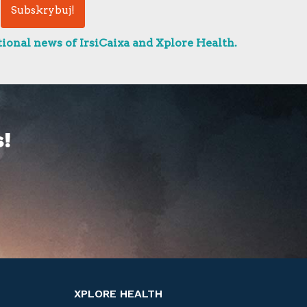
ional news of IrsiCaixa and Xplore Health.
!
XPLORE HEALTH